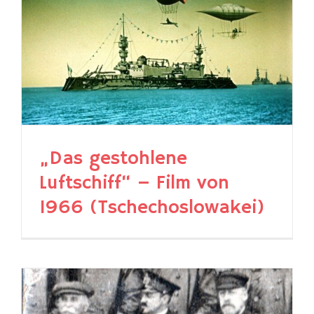
„Das gestohlene
Luftschiff“ – Film von
1966 (Tschechoslowakei)