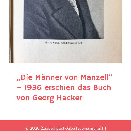
„Die Männer von Manzell“
– 1936 erschien das Buch
von Georg Hacker
© 2020 Zeppelinpost-Arbeitsgemeinschaft |