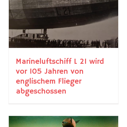
Marineluftschiff L 21 wird
vor 105 Jahren von
englischem Flieger
abgeschossen