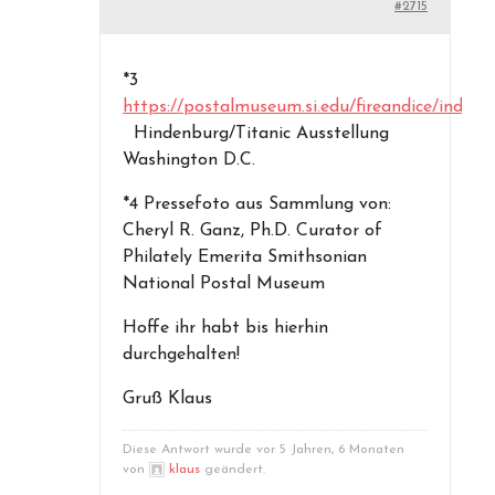
#2715
*3
https://postalmuseum.si.edu/fireandice/index.
Hindenburg/Titanic Ausstellung
Washington D.C.
*4 Pressefoto aus Sammlung von:
Cheryl R. Ganz, Ph.D. Curator of
Philately Emerita Smithsonian
National Postal Museum
Hoffe ihr habt bis hierhin
durchgehalten!
Gruß Klaus
Diese Antwort wurde vor 5 Jahren, 6 Monaten
von
klaus
geändert.