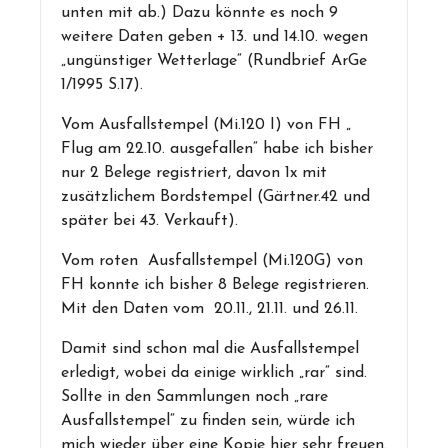
unten mit ab.) Dazu könnte es noch 9
weitere Daten geben + 13. und 14.10. wegen
„ungünstiger Wetterlage“ (Rundbrief ArGe
1/1995 S.17).
Vom Ausfallstempel (Mi.120 I) von FH „
Flug am 22.10. ausgefallen“ habe ich bisher
nur 2 Belege registriert, davon 1x mit
zusätzlichem Bordstempel (Gärtner.42 und
später bei 43. Verkauft).
Vom roten Ausfallstempel (Mi.120G) von
FH konnte ich bisher 8 Belege registrieren.
Mit den Daten vom 20.11., 21.11. und 26.11.
Damit sind schon mal die Ausfallstempel
erledigt, wobei da einige wirklich „rar“ sind.
Sollte in den Sammlungen noch „rare
Ausfallstempel“ zu finden sein, würde ich
mich wieder über eine Kopie hier sehr freuen.