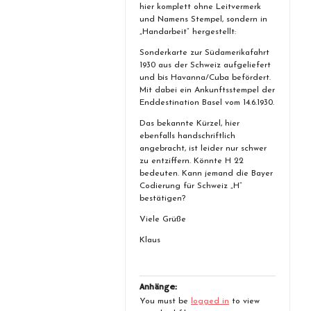
hier komplett ohne Leitvermerk
und Namens Stempel, sondern in
„Handarbeit“ hergestellt:
Sonderkarte zur Südamerikafahrt
1930 aus der Schweiz aufgeliefert
und bis Havanna/Cuba befördert.
Mit dabei ein Ankunftsstempel der
Enddestination Basel vom 14.6.1930.
Das bekannte Kürzel, hier
ebenfalls handschriftlich
angebracht, ist leider nur schwer
zu entziffern. Könnte H 22
bedeuten. Kann jemand die Bayer
Codierung für Schweiz „H“
bestätigen?
Viele Grüße
Klaus
Anhänge:
You must be
logged in
to view