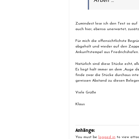
Arbeit …
Zumindest lese ich den Text so auf 
auch hier, ebenso unerwartet, zusätz
Für mich die offensichtlichste Begr
abgeholt und wieder auf den Zeppel
Ankunftstempel aus Friedrichshafen.
Natürlich sind diese Stücke echt, al
Es liegt halt immer an dem „Auge des
finde zwar die Stücke durchaus inte
gewissen Abstand zu diesen Belegen 
Viele Grüße
Klaus
Anhänge:
You must be
logged in
to view attac