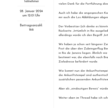
Teilnehmer
vielen Dank für die Fortführung die
28. Januar 2024
Auch ich habe die angesprochen Kar
um 12:01 Uhr
mir auch die Los Abbildungen abges
Beitragsanzahl:
Der Vorbesitzer (ich denke es könn
166
Rückseite: „Irrtümlich in Rio ausgel
allerdings würde ich den Begriff „Irr
Wir haben ja schon seit längerer Ze
Post die über den Zubringerflug Ber
in Rio de Janeiro liegen. Ähnlich wi
bestimmt war, die ebenfalls nach Bra
Zieladresse befördert wurde.
Wie kommt nun der Ankunftsstempel
die Ankunftstempel sind authentisc
zusätzlichen passenden Ankunftstem
Aber als „eindeutigen Beweis“ würde
Weiter oben im Thread habe ich sc