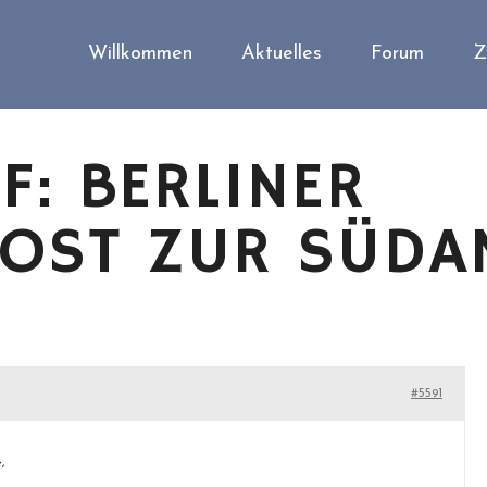
Willkommen
Aktuelles
Forum
Z
: BERLINER
OST ZUR SÜDA
#5591
,