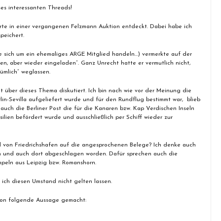
ses interessanten Threads!
te in einer vergangenen Felzmann Auktion entdeckt. Dabei habe ich
peichert.
te sich um ein ehemaliges ARGE Mitglied handeln…) vermerkte auf der
aden, aber wieder eingeladen“. Ganz Unrecht hatte er vermutlich nicht,
tümlich“ weglassen.
it über dieses Thema diskutiert. Ich bin nach wie vor der Meinung die
lin-Sevilla aufgeliefert wurde und für den Rundflug bestimmt war, blieb
e auch die Berliner Post die für die Kanaren bzw. Kap Verdischen Inseln
silien befördert wurde und ausschließlich per Schiff wieder zur
 von Friedrichshafen auf die angesprochenen Belege? Ich denke auch
h und auch dort abgeschlagen worden. Dafür sprechen auch die
peln aus Leipzig bzw. Romanshorn.
 ich diesen Umstand nicht gelten lassen.
hon folgende Aussage gemacht: