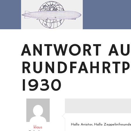
Zum
Inhalt
springen
ANTWORT AUF
RUNDFAHRTP
1930
Hallo Aviator, Hallo Zeppelinfreunde
klaus