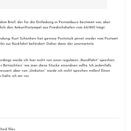
dem Brief, der für die Entladung in Pernambuco bestimmt war, aber
lich den Ankunftsstempel aus Friedrichshafen vom 6.6.1930 trägt.
ündung: Kurt Schönherr hat gewisse Poststück privat wieder vom Postamt
in zur Rückfahrt befördert. Daher dann der unerwartete
lerdings würde ich hier nicht von einer regulären „Rundfahrt“ sprechen.
 Betrachters“ wie man diese Stücke einordnen sollte. Ich jedenfalls
ressant, aber von „Unikaten“ würde ich nicht sprechen wollen! Einen
halte ich mir vor.
hed files.