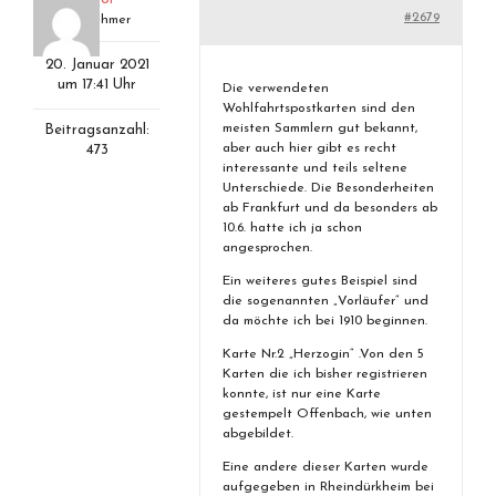
#2679
Teilnehmer
20. Januar 2021
um 17:41 Uhr
Die verwendeten
Wohlfahrtspostkarten sind den
meisten Sammlern gut bekannt,
Beitragsanzahl:
aber auch hier gibt es recht
473
interessante und teils seltene
Unterschiede. Die Besonderheiten
ab Frankfurt und da besonders ab
10.6. hatte ich ja schon
angesprochen.
Ein weiteres gutes Beispiel sind
die sogenannten „Vorläufer“ und
da möchte ich bei 1910 beginnen.
Karte Nr.2 „Herzogin“ .Von den 5
Karten die ich bisher registrieren
konnte, ist nur eine Karte
gestempelt Offenbach, wie unten
abgebildet.
Eine andere dieser Karten wurde
aufgegeben in Rheindürkheim bei