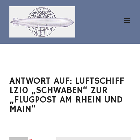
Zum
Inhalt
springen
ANTWORT AUF: LUFTSCHIFF
LZ10 „SCHWABEN“ ZUR
„FLUGPOST AM RHEIN UND
MAIN“
aviator