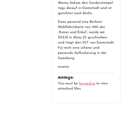
Worms, bekam den Sonderstempel
tags darauf in Darmstadt und ist
gerichtet nach Berlin.
Dazu passend eine Berliner
Wohlfahrtskarte von 1910, der
„Kaiser und Enkel“, wurde am
20.6.12 in Alzay (!) geschrieben
und trägt den SST von Darmstadt.
Für mich eine schöne und
passende Auflockerung in der
Sammlung.
aviator
Anhänge:
You must be
logged in
to view
attached files.