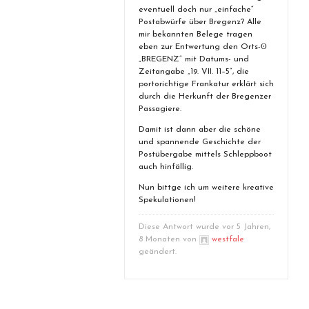
eventuell doch nur „einfache“
Postabwürfe über Bregenz? Alle
mir bekannten Belege tragen
eben zur Entwertung den Orts-ʘ
„BREGENZ“ mit Datums- und
Zeitangabe „19. VII. 11–5“, die
portorichtige Frankatur erklärt sich
durch die Herkunft der Bregenzer
Passagiere.
Damit ist dann aber die schöne
und spannende Geschichte der
Postübergabe mittels Schleppboot
auch hinfällig.
Nun bittge ich um weitere kreative
Spekulationen!
Diese Antwort wurde vor 5 Jahren,
8 Monaten von
westfale
geändert.