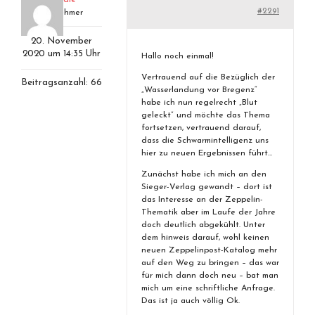
#2291
Teilnehmer
20. November
2020 um 14:35 Uhr
Hallo noch einmal!
Vertrauend auf die Bezüglich der
Beitragsanzahl: 66
„Wasserlandung vor Bregenz“
habe ich nun regelrecht „Blut
geleckt“ und möchte das Thema
fortsetzen, vertrauend darauf,
dass die Schwarmintelligenz uns
hier zu neuen Ergebnissen führt…
Zunächst habe ich mich an den
Sieger-Verlag gewandt – dort ist
das Interesse an der Zeppelin-
Thematik aber im Laufe der Jahre
doch deutlich abgekühlt. Unter
dem hinweis darauf, wohl keinen
neuen Zeppelinpost-Katalog mehr
auf den Weg zu bringen – das war
für mich dann doch neu – bat man
mich um eine schriftliche Anfrage.
Das ist ja auch völlig Ok.