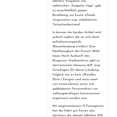
übliches Vorgehen. Die
zahlreichen „Zeppelin-Tage“ gab
es ausschließlich gegen
Bezahlung, ein heute oftmals
vergessener resp. unbekannter
Tatsachenbestand.
In keinem der beiden Artikel wird
jedoch explizit die an sich doch
aufsehenerregende
Wasserlandung erwähnt. Eine
Nachlässigkeit der Presse? Wohl
kaum. Nach Auskunft des
Bregenzer Stadtarchives gibt es
dort keinerlei Hinweise AUF resp.
Unterlagen ZU dieser Landung.
Folglich war es kein offizielles
(Fest-) Ereignis und muss somit
von einem kleinen unter sich
gebliebenen Personenkreis von
zahlungskräftigen Interessenten
organisiert worden sein.
Mit angenommenen 15 Passagieren
hat die Fahrt pro Person also
durchaus die damals üblichen 200