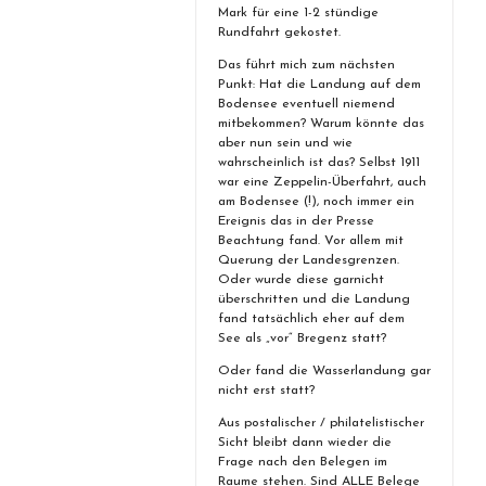
Mark für eine 1-2 stündige
Rundfahrt gekostet.
Das führt mich zum nächsten
Punkt: Hat die Landung auf dem
Bodensee eventuell niemend
mitbekommen? Warum könnte das
aber nun sein und wie
wahrscheinlich ist das? Selbst 1911
war eine Zeppelin-Überfahrt, auch
am Bodensee (!), noch immer ein
Ereignis das in der Presse
Beachtung fand. Vor allem mit
Querung der Landesgrenzen.
Oder wurde diese garnicht
überschritten und die Landung
fand tatsächlich eher auf dem
See als „vor“ Bregenz statt?
Oder fand die Wasserlandung gar
nicht erst statt?
Aus postalischer / philatelistischer
Sicht bleibt dann wieder die
Frage nach den Belegen im
Raume stehen. Sind ALLE Belege