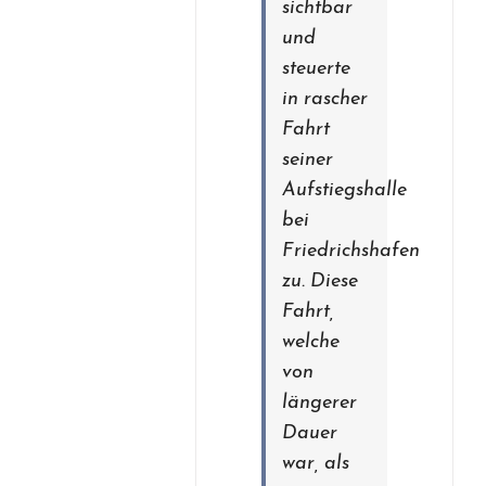
sichtbar
und
steuerte
in rascher
Fahrt
seiner
Aufstiegshalle
bei
Friedrichshafen
zu. Diese
Fahrt,
welche
von
längerer
Dauer
war, als