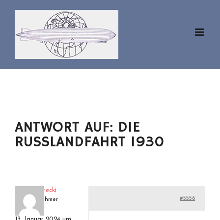
Zum
Inhalt
springen
ANTWORT AUF: DIE
RUSSLANDFAHRT 1930
eckenerecki
#5556
Teilnehmer
13. Januar 2024 um