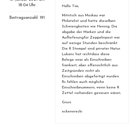
18:04 Uhr
Hallo Tim,
Mitritsch aus Moskau war
Beitragsanzahl: 191
Philatelist und hatte dieselben
Schwierigkeiten wie Hennig. Die
abgabe der Marken und die
Auflieferungfür Zeppelinpost war
auf wenige Stunden beschränkt.
Die R Stempel sind privater Natur.
Lukanc hat rechtdass diese
Belege zwar als Einschreiben
frankiert, aber offensichtlich aus
Zeitgründen nicht als
Einschreiben abgefertigt wurden.
Rs fehlen auch mögliche
Einschreibnummern, wenn keine R
Zettel vorhanden gewesen wären.
Gruss
eckenerecki