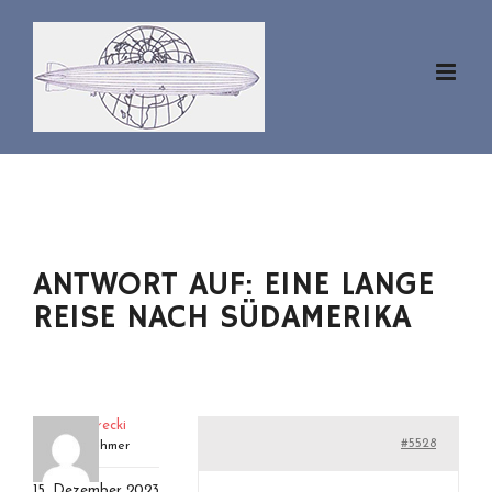
Zum
Inhalt
springen
ANTWORT AUF: EINE LANGE
REISE NACH SÜDAMERIKA
eckenerecki
#5528
Teilnehmer
15. Dezember 2023