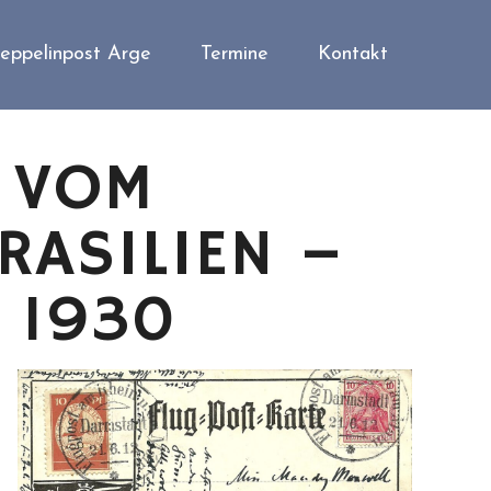
eppelinpost Arge
Termine
Kontakt
E VOM
ASILIEN –
 1930