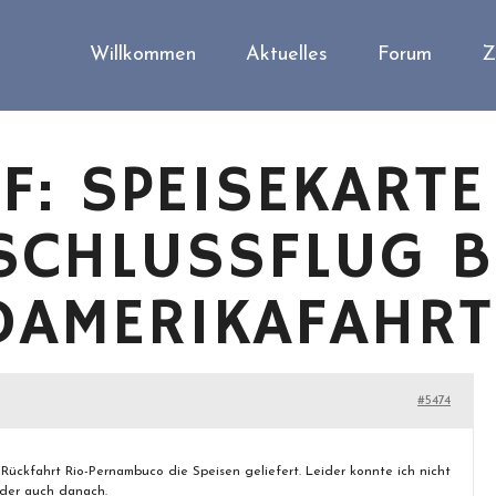
Willkommen
Aktuelles
Forum
Z
F: SPEISEKART
CHLUSSFLUG BR
DAMERIKAFAHRT
#5474
Rückfahrt Rio-Pernambuco die Speisen geliefert. Leider konnte ich nicht
oder auch danach.