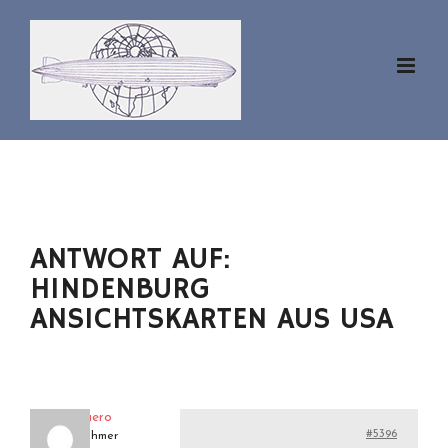
Zum
Inhalt
springen
ANTWORT AUF:
HINDENBURG
ANSICHTSKARTEN AUS USA
superaero
#5396
Teilnehmer