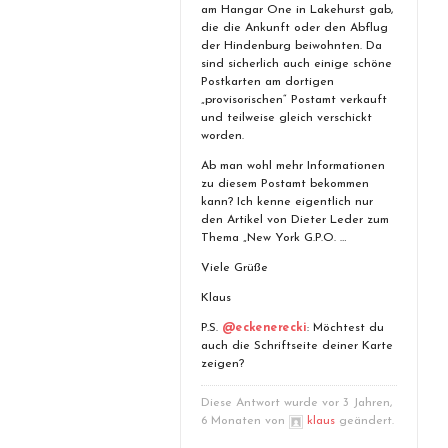
am Hangar One in Lakehurst gab,
die die Ankunft oder den Abflug
der Hindenburg beiwohnten. Da
sind sicherlich auch einige schöne
Postkarten am dortigen
„provisorischen“ Postamt verkauft
und teilweise gleich verschickt
worden.
Ab man wohl mehr Informationen
zu diesem Postamt bekommen
kann? Ich kenne eigentlich nur
den Artikel von Dieter Leder zum
Thema „New York G.P.O. …
Viele Grüße
Klaus
P.S.
@eckenerecki
: Möchtest du
auch die Schriftseite deiner Karte
zeigen?
Diese Antwort wurde vor 3 Jahren,
6 Monaten von
klaus
geändert.