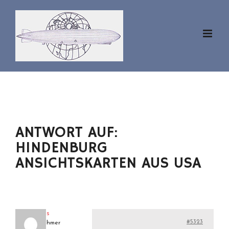
Zum
Inhalt
springen
ANTWORT AUF:
HINDENBURG
ANSICHTSKARTEN AUS USA
klaus
#5323
Teilnehmer