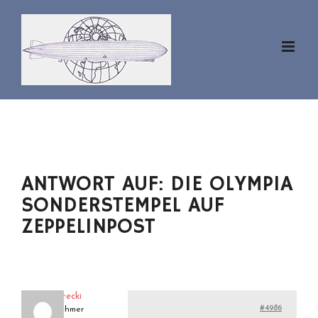
Zum
Inhalt
springen
ANTWORT AUF: DIE OLYMPIA
SONDERSTEMPEL AUF
ZEPPELINPOST
eckenerecki
#4986
Teilnehmer