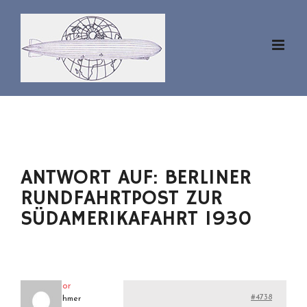
Zum
Inhalt
springen
ANTWORT AUF: BERLINER
RUNDFAHRTPOST ZUR
SÜDAMERIKAFAHRT 1930
aviator
#4738
Teilnehmer