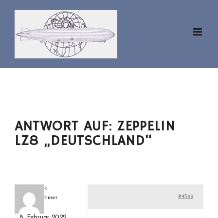
Zum
Inhalt
springen
ANTWORT AUF: ZEPPELIN
LZ8 „DEUTSCHLAND“
klaus
#4599
Teilnehmer
8. Februar 2022