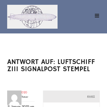
Zum
Inhalt
springen
ANTWORT AUF: LUFTSCHIFF
ZIII SIGNALPOST STEMPEL
zeppl2020
#4462
Teilnehmer
11. Januar 2022 um