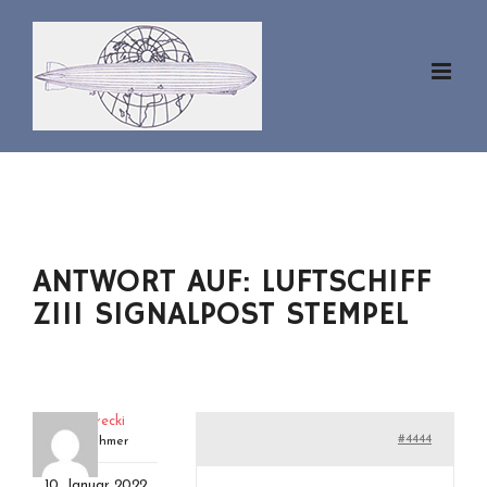
Zum
Inhalt
springen
ANTWORT AUF: LUFTSCHIFF
ZIII SIGNALPOST STEMPEL
eckenerecki
#4444
Teilnehmer
10. Januar 2022