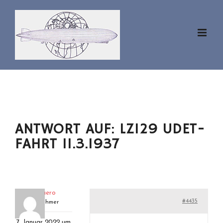
Zum
Inhalt
springen
ANTWORT AUF: LZ129 UDET-
FAHRT 11.3.1937
superaero
#4435
Teilnehmer
7. Januar 2022 um