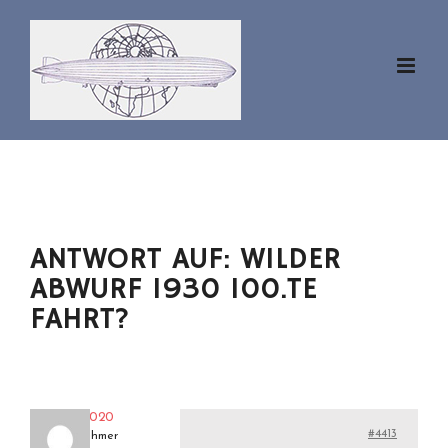
Zum
Inhalt
springen
ANTWORT AUF: WILDER
ABWURF 1930 100.TE
FAHRT?
zeppl2020
#4413
Teilnehmer