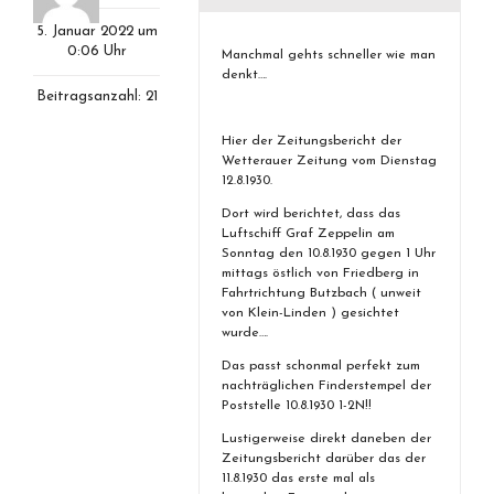
5. Januar 2022 um
0:06 Uhr
Manchmal gehts schneller wie man
denkt….
Beitragsanzahl: 21
Hier der Zeitungsbericht der
Wetterauer Zeitung vom Dienstag
12.8.1930.
Dort wird berichtet, dass das
Luftschiff Graf Zeppelin am
Sonntag den 10.8.1930 gegen 1 Uhr
mittags östlich von Friedberg in
Fahrtrichtung Butzbach ( unweit
von Klein-Linden ) gesichtet
wurde….
Das passt schonmal perfekt zum
nachträglichen Finderstempel der
Poststelle 10.8.1930 1-2N!!
Lustigerweise direkt daneben der
Zeitungsbericht darüber das der
11.8.1930 das erste mal als