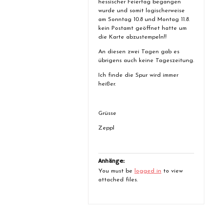
hessischer Feiertag begangen
wurde und somit logischerweise
am Sonntag 10.8 und Montag 11.8.
kein Postamt geöffnet hatte um
die Karte abzustempeln!!
An diesen zwei Tagen gab es
übrigens auch keine Tageszeitung.
Ich finde die Spur wird immer
heißer.
Grüsse
Zeppl
Anhänge:
You must be
logged in
to view
attached files.