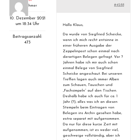
#4288
Teilnehmer
10. Dezember 2021
um 18:34 Uhr
Hallo Klaus,
Da wurde von Siegfried Scheicke,
Beitragsanzahl:
wenn ich mich recht entsinne in
473
einer früheren Ausgabe der
Zeppelinpost schon einmal nach
derartigen Belegen gefragt. Vor ?
Jahren habe ich mir auch schon
einmal Belege von Siegfried
Scheicke angeschaut. Bei unseren
Treffen lagen auch immer Alben
zum Schauen, Tauschen und
„Fachsimpeln“ auf den Tischen.
Deshalb habe ich auch für ca. 1
Jahr (?), alles was ich an diesen
Stempeln beim Eintragen von
Belegen ins Archiv gesehen habe,
extra separat mit aufgenommen.
Da nur für diese kurze Zeit mit
aufgenommen, ist es weder viel,
geschweige vollständig, aber ich