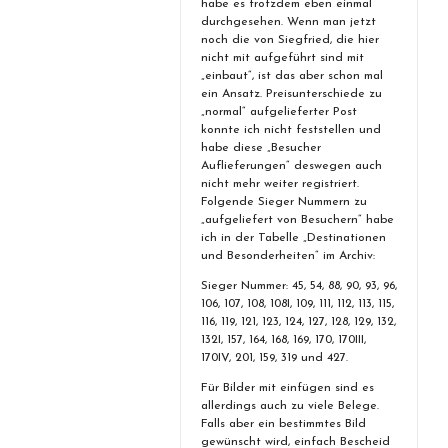
habe es trotzdem eben einmal
durchgesehen. Wenn man jetzt
noch die von Siegfried, die hier
nicht mit aufgeführt sind mit
„einbaut“, ist das aber schon mal
ein Ansatz. Preisunterschiede zu
„normal“ aufgelieferter Post
konnte ich nicht feststellen und
habe diese „Besucher
Auflieferungen“ deswegen auch
nicht mehr weiter registriert.
Folgende Sieger Nummern zu
„aufgeliefert von Besuchern“ habe
ich in der Tabelle „Destinationen
und Besonderheiten“ im Archiv:
Sieger Nummer: 45, 54, 88, 90, 93, 96,
106, 107, 108, 108I, 109, 111, 112, 113, 115,
116, 119, 121, 123, 124, 127, 128, 129, 132,
132I, 157, 164, 168, 169, 170, 170III,
170IV, 201, 159, 319 und 427.
Für Bilder mit einfügen sind es
allerdings auch zu viele Belege.
Falls aber ein bestimmtes Bild
gewünscht wird, einfach Bescheid