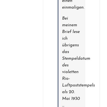
einen
einmaligen.
Bei
meinem
Brief lese
ich
übrigens
das
Stempeldatum
des
violetten
Rio-
Luftpoststempels
als 20.
Mai 1930
…