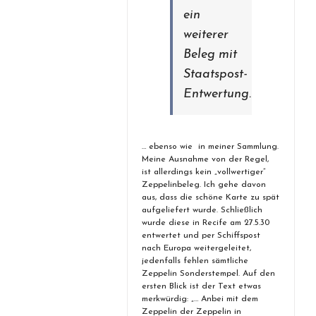
ein
weiterer
Beleg mit
Staatspost-
Entwertung.
… ebenso wie in meiner Sammlung.
Meine Ausnahme von der Regel,
ist allerdings kein „vollwertiger“
Zeppelinbeleg. Ich gehe davon
aus, dass die schöne Karte zu spät
aufgeliefert wurde. Schließlich
wurde diese in Recife am 27.5.30
entwertet und per Schiffspost
nach Europa weitergeleitet,
jedenfalls fehlen sämtliche
Zeppelin Sonderstempel. Auf den
ersten Blick ist der Text etwas
merkwürdig: „… Anbei mit dem
Zeppelin der Zeppelin in