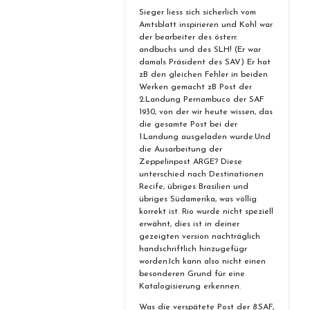
Sieger liess sich sicherlich vom
Amtsblatt inspirieren und Kohl war
der bearbeiter des österr.
andbuchs und des SLH! (Er war
damals Präsident des SAV) Er hat
zB den gleichen Fehler in beiden
Werken gemacht zB Post der
2.Landung Pernambuco der SAF
1930, von der wir heute wissen, das
die gesamte Post bei der
1.Landung ausgeladen wurde.Und
die Ausarbeitung der
Zeppelinpost ARGE? Diese
unterschied nach Destinationen
Recife, übriges Brasilien und
übriges Südamerika, was völlig
korrekt ist. Rio wurde nicht speziell
erwähnt, dies ist in deiner
gezeigten version nachträglich
handschriftlich hinzugefügr
worden.Ich kann also nicht einen
besonderen Grund für eine
Katalogisierung erkennen.
Was die verspätete Post der 8.SAF,