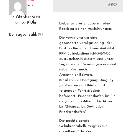
#4103
Teilnehmer
9. Oktober 2021
um 3:49 Uhr
Lieber aviator erlaube mir eine
Replik zu deinen Ausführungen:
Beitragsanzahl: 191
Die verwirrung um eine
gesonderte katoligisierung der
Post bis Rio scheint vom Amtsblatt
RPM Betriebsdienst<Nr.349/1933
auszugehen.In diesem wird unter
zugelassenen Sendungen erwähnt
neben Post nach
Argentinien,Bolivien,
Brasilien,Chile,Paraguay, Uruguay
„postkarten und Briefe… auf
folgenden Fahrtstrecken
befördert: Friedrichshafen bis Rio
de Janeiro… bisMiami bis Akron…
bis Chicago… bis Sevilla…bis
Friedrichshafen“
Die nachfolgende
Gebührentabelle zeigt exakt
dieselben Orte Zur