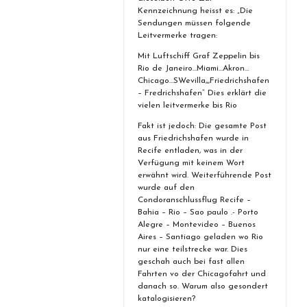
Kennzeichnung heisst es: „Die
Sendungen müssen folgende
Leitvermerke tragen:
Mit Luftschiff Graf Zeppelin bis
Rio de Janeiro…Miami…Akron…
Chicago…SWevilla,,,Friedrichshafen
– Fredrichshafen“ Dies erklärt die
vielen leitvermerke bis Rio
Fakt ist jedoch: Die gesamte Post
aus Friedrichshafen wurde in
Recife entladen, was in der
Verfügung mit keinem Wort
erwähnt wird. Weiterführende Post
wurde auf den
Condoranschlussflug Recife –
Bahia – Rio – Sao paulo .- Porto
Alegre – Montevideo – Buenos
Aires – Santiago geladen wo Rio
nur eine teilstrecke war. Dies
geschah auch bei fast allen
Fahrten vo der Chicagofahrt und
danach so. Warum also gesondert
katalogisieren?