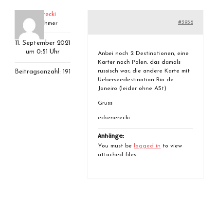
eckenerecki
#3956
Teilnehmer
11. September 2021
um 0:51 Uhr
Anbei noch 2 Destinationen, eine
Karter nach Polen, das damals
russisch war, die andere Karte mit
Beitragsanzahl: 191
Ueberseedestination Rio de
Janeiro (leider ohne ASt)
Gruss
eckenerecki
Anhänge:
You must be
logged in
to view
attached files.