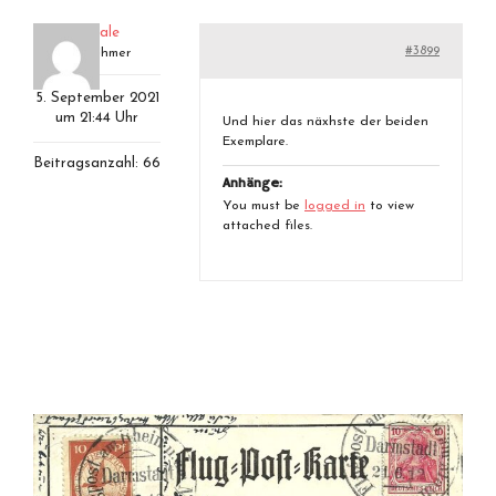
westfale
#3899
Teilnehmer
5. September 2021
um 21:44 Uhr
Und hier das näxhste der beiden
Exemplare.
Beitragsanzahl: 66
Anhänge:
You must be
logged in
to view
attached files.