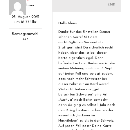
#3811
Teilnehmer
25. August 2021
um 16:33 Uhr
Hallo Klaus,
Danke für das Einstellen Deiner
Beitragsanzahl:
schönen Karte! Mit dem
473
nachträglichen Versand ab
Stuttgart wirst Du sicherlich recht
haben, aber das ist bei dieser
Karte eigentlich egal. Denn
befördert mit der Bodensee ist die
meiner Meinung nach am 18. Sept.
auf jeden Fall und belegt zudem,
dass noch mehr Schweizer bei
dieser Fahrt mit an Bord waren!
Vielleicht haben die „gut
betuchten Schweizer“ eine Art
„Ausflug“ nach Berlin gemacht,
denn da ging es selbst 1 Jahr nach
dem Krieg bestimmt schon wieder
wesentlich „lockerer im
Nachtleben“ zu als in der Schweiz.
Auf jeden Fall passt Deine Karte