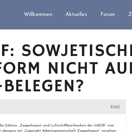
Willkommen
Aktuelles
Forum
Z
F: SOWJETISCH
FORM NICHT AU
-BELEGEN?
#3692
 die Edition: „Zeppelinpost und Luftschiffbriefmarken der UdSSR“ vom
st übrigens mit „Copyright Arbeitsgemeinschaft Zeppelinpost“ versehen.