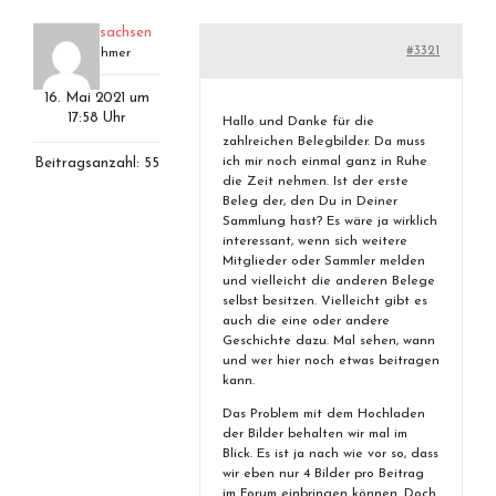
erhardlz17sachsen
#3321
Teilnehmer
16. Mai 2021 um
17:58 Uhr
Hallo und Danke für die
zahlreichen Belegbilder. Da muss
ich mir noch einmal ganz in Ruhe
Beitragsanzahl: 55
die Zeit nehmen. Ist der erste
Beleg der, den Du in Deiner
Sammlung hast? Es wäre ja wirklich
interessant, wenn sich weitere
Mitglieder oder Sammler melden
und vielleicht die anderen Belege
selbst besitzen. Vielleicht gibt es
auch die eine oder andere
Geschichte dazu. Mal sehen, wann
und wer hier noch etwas beitragen
kann.
Das Problem mit dem Hochladen
der Bilder behalten wir mal im
Blick. Es ist ja nach wie vor so, dass
wir eben nur 4 Bilder pro Beitrag
im Forum einbringen können. Doch