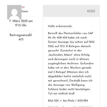
aviator
#3058
Teilnehmer
7. März 2021 um
17:15 Uhr
Hallo eckenerecki,
Betreff der Plattenfehler von SAF
Beitragsanzahl:
Mi. Nr. 438+439 habe ich nach
473
Deiner Aussage (zu sehen auf Bild
526) auf DO X Belegen danach
gesucht. Zunächst in der
„laufenden Arbeit“ ohne Erfolg
und deswegen noch in älteren
zugänglichen Archiven. Gefunden
habe ich in den Wochen gerade
mal 3 Belege! (Meinen den ich
abgebildet hatte natürlich nicht
mit gerechnet). Deshalb kann ich
die Aussage von Wolfgang
Schlunz leider nicht bestätigen.
Tut mir wirklich leid!
Bild 025 = Aix-Phila / 2011/874