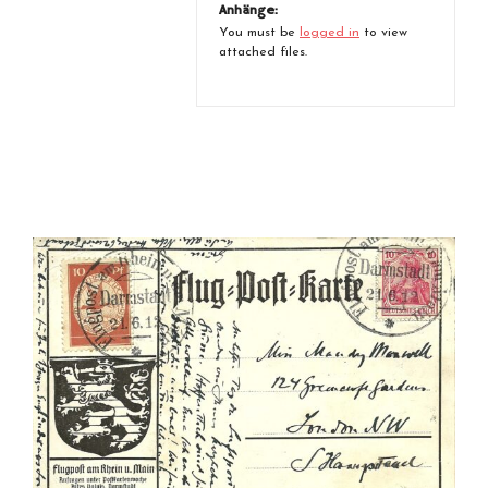
Anhänge:
You must be
logged in
to view
attached files.