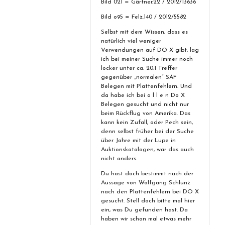
Bild 021 = Gärtner.22 / 2012/13636
Bild o95 = Felz.140 / 2012/5582
Selbst mit dem Wissen, dass es
natürlich viel weniger
Verwendungen auf DO X gibt, lag
ich bei meiner Suche immer noch
locker unter ca. 20:1 Treffer
gegenüber „normalen“ SAF
Belegen mit Plattenfehlern. Und
da habe ich bei a l l e n Do X
Belegen gesucht und nicht nur
beim Rückflug von Amerika. Das
kann kein Zufall, oder Pech sein,
denn selbst früher bei der Suche
über Jahre mit der Lupe in
Auktionskatalogen, war das auch
nicht anders.
Du hast doch bestimmt nach der
Aussage von Wolfgang Schlunz
nach den Plattenfehlern bei DO X
gesucht. Stell doch bitte mal hier
ein, was Du gefunden hast. Da
haben wir schon mal etwas mehr