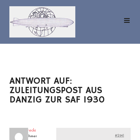
Zum
Inhalt
springen
ANTWORT AUF:
ZULEITUNGSPOST AUS
DANZIG ZUR SAF 1930
eckenerecki
#2941
Teilnehmer