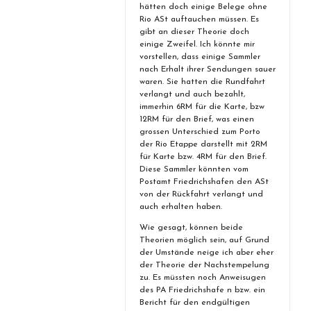
hätten doch einige Belege ohne
Rio ASt auftauchen müssen. Es
gibt an dieser Theorie doch
einige Zweifel. Ich könnte mir
vorstellen, dass einige Sammler
nach Erhalt ihrer Sendungen sauer
waren. Sie hatten die Rundfahrt
verlangt und auch bezahlt,
immerhin 6RM für die Karte, bzw
12RM für den Brief, was einen
grossen Unterschied zum Porto
der Rio Etappe darstellt mit 2RM
für Karte bzw. 4RM für den Brief.
Diese Sammler könnten vom
Postamt Friedrichshafen den ASt
von der Rückfahrt verlangt und
auch erhalten haben.
Wie gesagt, können beide
Theorien möglich sein, auf Grund
der Umstände neige ich aber eher
der Theorie der Nachstempelung
zu. Es müssten noch Anweisugen
des PA Friedrichshafe n bzw. ein
Bericht für den endgültigen