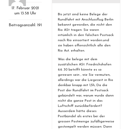
17. Februar 2021
um 13:58 Uhr
Bis jetzt sind keine Belege der
Rundfahrt mit Anschlussflug Berlin
bekannt geworden, die nicht den
Beitragsanzahl: 191
Rio ASt tragen. Sie waren
irrtümlich in den falschen Postsack
nach Rio einsortiert worden.und
sie haben offensichtlich alle den
Rio Ast. erhalten.
Was die belege mit dem
zusätzlichen ASt. Friedrichshafen
6.6. 30 betrifft könnte es so
gewesen sein , wie Sie vermuten,
allerdings war die Liegezeit in Rio
denkbar knapp mit 1,5h, Da die
Post der Rundfahrt im Postsack
gebündelt war, warum wurde dann
nicht die ganze Post in das
Luftschiff zurückbefördert?
Ausserdem hätte dieses
Postbündel als erstes bei der
grossen Postmenge zufälligerweise
gestempelt werden müssen. Dann