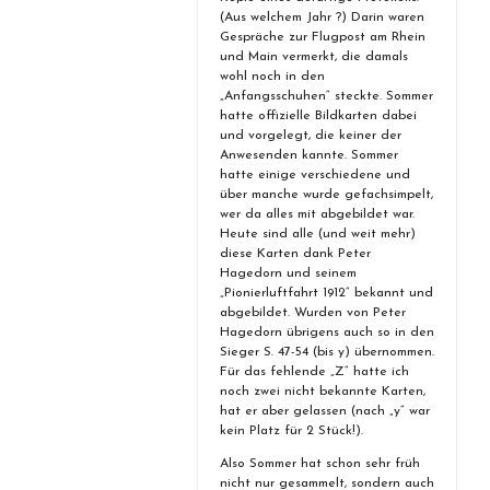
(Aus welchem Jahr ?) Darin waren
Gespräche zur Flugpost am Rhein
und Main vermerkt, die damals
wohl noch in den
„Anfangsschuhen“ steckte. Sommer
hatte offizielle Bildkarten dabei
und vorgelegt, die keiner der
Anwesenden kannte. Sommer
hatte einige verschiedene und
über manche wurde gefachsimpelt,
wer da alles mit abgebildet war.
Heute sind alle (und weit mehr)
diese Karten dank Peter
Hagedorn und seinem
„Pionierluftfahrt 1912“ bekannt und
abgebildet. Wurden von Peter
Hagedorn übrigens auch so in den
Sieger S. 47-54 (bis y) übernommen.
Für das fehlende „Z“ hatte ich
noch zwei nicht bekannte Karten,
hat er aber gelassen (nach „y“ war
kein Platz für 2 Stück!).
Also Sommer hat schon sehr früh
nicht nur gesammelt, sondern auch