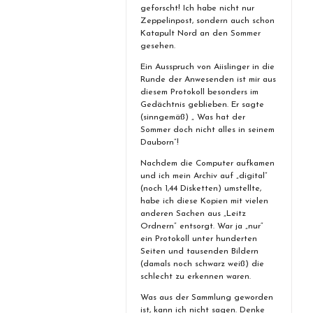
geforscht! Ich habe nicht nur
Zeppelinpost, sondern auch schon
Katapult Nord an den Sommer
gesehen.
Ein Ausspruch von Aiislinger in die
Runde der Anwesenden ist mir aus
diesem Protokoll besonders im
Gedächtnis geblieben. Er sagte
(sinngemäß) „ Was hat der
Sommer doch nicht alles in seinem
Dauborn“!
Nachdem die Computer aufkamen
und ich mein Archiv auf „digital“
(noch 1,44 Disketten) umstellte,
habe ich diese Kopien mit vielen
anderen Sachen aus „Leitz
Ordnern“ entsorgt. War ja „nur“
ein Protokoll unter hunderten
Seiten und tausenden Bildern
(damals noch schwarz weiß) die
schlecht zu erkennen waren.
Was aus der Sammlung geworden
ist, kann ich nicht sagen. Denke