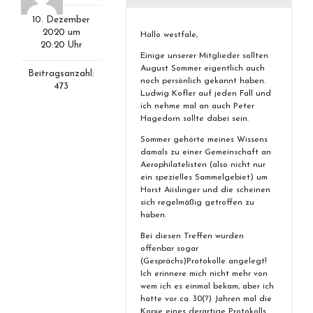
10. Dezember
2020 um
Hallo westfale,
20:20 Uhr
Einige unserer Mitglieder sollten
August Sommer eigentlich auch
Beitragsanzahl:
noch persönlich gekannt haben.
473
Ludwig Kofler auf jeden Fall und
ich nehme mal an auch Peter
Hagedorn sollte dabei sein.
Sommer gehörte meines Wissens
damals zu einer Gemeinschaft an
Aerophilatelisten (also nicht nur
ein spezielles Sammelgebiet) um
Horst Aiislinger und die scheinen
sich regelmäßig getroffen zu
haben.
Bei diesen Treffen wurden
offenbar sogar
(Gesprächs)Protokolle angelegt!
Ich erinnere mich nicht mehr von
wem ich es einmal bekam, aber ich
hatte vor ca. 30(?) Jahren mal die
Kopie eines derartige Protokolls.