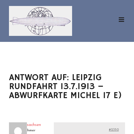
Zum
Inhalt
springen
ANTWORT AUF: LEIPZIG
RUNDFAHRT 13.7.1913 –
ABWURFKARTE MICHEL 17 E)
erhardlz17sachsen
#2350
Teilnehmer