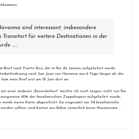
ückkommen:
avanna sind interessant, insbesondere
Transitort für weitere Destinationen in der
urde ……
-Brief nach Puerto Rico, der in Rio de Janeiro aufgeliefert wurde.
iterbeförderung nach San Juan von Havanna aus 6 Tage länger als die
i kam mein Brief erst am 18. Juni dort an.
g mit einer anderen „Besonderheit“ möchte ich noch zeigen: nicht von Rio
tzungsweise 90% der brasilianischen Zeppelinpost aufgeliefert wurde,
 wurde meine Karte abgeschickt. Da insgesamt nur 118 brasilianische
werden sollten, sind Karten aus Bahia vermutlich keine Massenware …