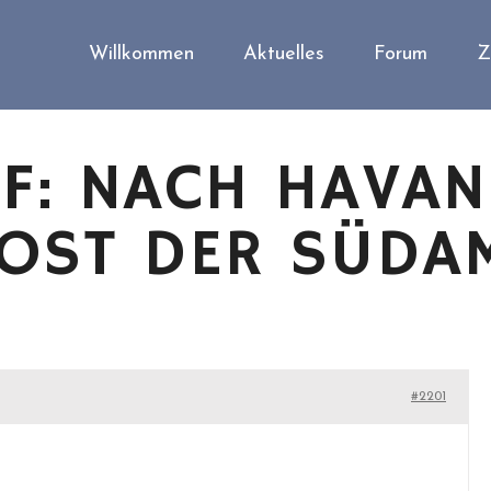
Willkommen
Aktuelles
Forum
Z
F: NACH HAVA
POST DER SÜDA
#2201