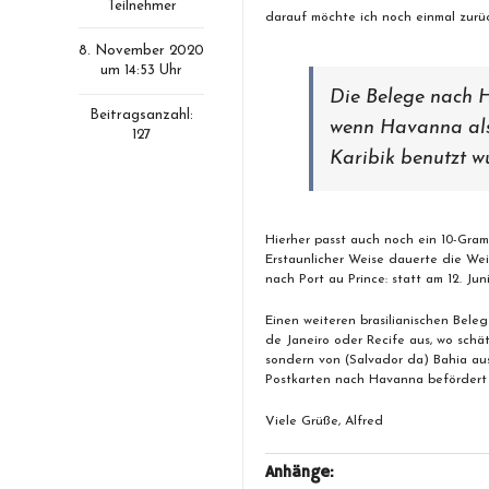
Teilnehmer
darauf möchte ich noch einmal zur
8. November 2020
um 14:53 Uhr
Die Belege nach H
Beitragsanzahl:
wenn Havanna als 
127
Karibik benutzt w
Hierher passt auch noch ein 10-Gramm
Erstaunlicher Weise dauerte die We
nach Port au Prince: statt am 12. Jun
Einen weiteren brasilianischen Bele
de Janeiro oder Recife aus, wo schä
sondern von (Salvador da) Bahia aus
Postkarten nach Havanna befördert 
Viele Grüße, Alfred
Anhänge: