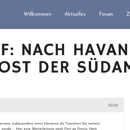
Willkommen
Aktuelles
Forum
Z
F: NACH HAVA
POST DER SÜDA
#2069
ssant, insbesondere wenn Havanna als Transitort für weitere
 wurde…… Hier eine Weiterleitung nach Port au Prince, Haiti