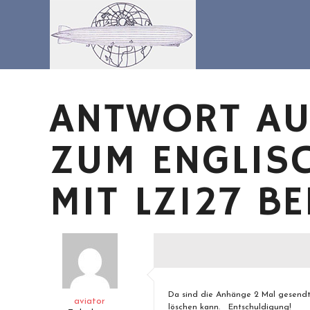
Zum
Inhalt
springen
ANTWORT AU
ZUM ENGLISC
MIT LZ127 B
Da sind die Anhänge 2 Mal gesendt 
aviator
löschen kann. Entschuldigung!