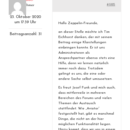
#1885
Teilnehmer
23. Oktober 2020
um 17:39 Uhr
Hallo Zeppelin-Freunde,
an dieser Stelle möchte ich Tim
Beitragsanzahl: 31
Eichhorst danken, der mit seinem
Beitrag einige Klarstellungen
einbringen konnte. Er ist uns
Administratoren als
Ansprechpartner ebenso stets eine
Hilfe, denn wir lernen natürlich
immer noch dazu. Trotzdem
gelingt es uns, die eine oder
andere Sache selbst umzusetzen.
Es freut Josef Funk und mich auch,
dass mittlerweile in mehreren
Bereichen des Forums und vielen
Themen der Austausch
stattfindet. Wie „Aviator“
festgestellt hat, gibt es manchmal
Dinge, die nicht an der hier
möglichen Funktionalität liegen.
Hinzu kommt, dass wir uns in einem