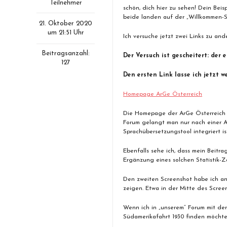
Teilnehmer
schön, dich hier zu sehen! Dein Beis
beide landen auf der „Willkommen-Se
21. Oktober 2020
um 21:51 Uhr
Ich versuche jetzt zwei Links zu an
Beitragsanzahl:
Der Versuch ist gescheitert: der 
127
Den ersten Link lasse ich jetzt w
Homepage ArGe Österreich
Die Homepage der ArGe Österreich sc
Forum gelangt man nur nach einer A
Sprachübersetzungstool integriert is
Ebenfalls sehe ich, dass mein Beitr
Ergänzung eines solchen Statistik-Zä
Den zweiten Screenshot habe ich an
zeigen. Etwa in der Mitte des Scree
Wenn ich in „unserem“ Forum mit der 
Südamerikafahrt 1930 finden möchte,