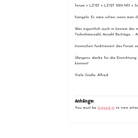
forum > LZ127 > LZ127 1929-1931 > S
hangeln. Es wäre schön, wenn man d
Was eigentlich auch in keinem der mi
Teilnehmerzahl, Anzahl Beiträge, – A
Inzwischen funktioniert das Forum so
Übrigens: danke für die Einrichtung
können!
Viele Grüße, Alfred
Anhänge:
You must be
logged in
to view attac