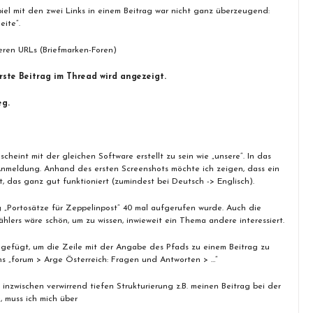
piel mit den zwei Links in einem Beitrag war nicht ganz überzeugend:
ite“.
deren URLs (Briefmarken-Foren)
erste Beitrag im Thread wird angezeigt.
eg.
heint mit der gleichen Software erstellt zu sein wie „unsere“. In das
nmeldung. Anhand des ersten Screenshots möchte ich zeigen, dass ein
t, das ganz gut funktioniert (zumindest bei Deutsch -> Englisch).
ag „Portosätze für Zeppelinpost“ 40 mal aufgerufen wurde. Auch die
hlers wäre schön, um zu wissen, inwieweit ein Thema andere interessiert.
gefügt, um die Zeile mit der Angabe des Pfads zu einem Beitrag zu
ns „forum > Arge Österreich: Fragen und Antworten > …“
inzwischen verwirrend tiefen Strukturierung z.B. meinen Beitrag bei der
 muss ich mich über