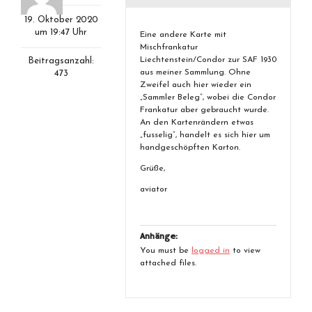
19. Oktober 2020
um 19:47 Uhr
Eine andere Karte mit
Mischfrankatur
Liechtenstein/Condor zur SAF 1930
Beitragsanzahl:
aus meiner Sammlung. Ohne
473
Zweifel auch hier wieder ein
„Sammler Beleg“, wobei die Condor
Frankatur aber gebraucht wurde.
An den Kartenrändern etwas
„fusselig“, handelt es sich hier um
handgeschöpften Karton.
Grüße,
aviator
Anhänge:
You must be
logged in
to view
attached files.