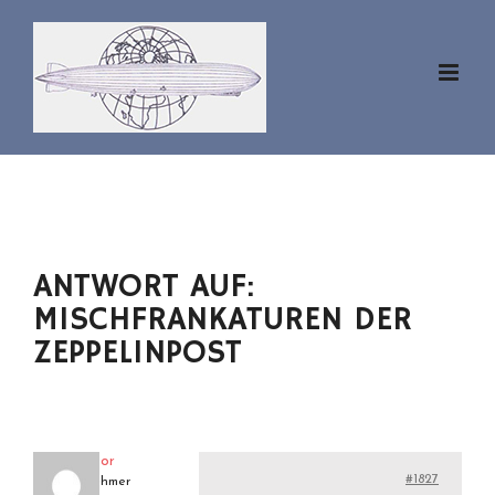
Zum
Inhalt
springen
ANTWORT AUF:
MISCHFRANKATUREN DER
ZEPPELINPOST
aviator
#1827
Teilnehmer