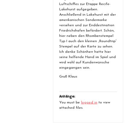
Luftschiffes zur Etappe Recife-
Lakehurst aufgegeben.
Anschließend in Lakehurst mit der
amerikanischen Sondermarke
versehen und zur Enddestination
Friedrichshafen befördert. Schön,
hier neben den Rhombenstempel
Typ I auch den kleinen „Roundtrip“
Stempel auf der Karte zu sehen.
Ich denke Schönherr hatte hier
seine helfende Hand im Spiel und
wird wohl auf Kundenwünsche
eingegangen sein.
Gruß Klaus
Anhänge:
You must be
logged in
to view
attached files.