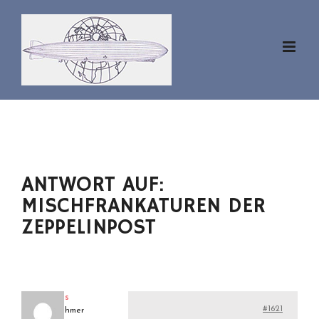
Zum
Inhalt
springen
ANTWORT AUF:
MISCHFRANKATUREN DER
ZEPPELINPOST
klaus
#1621
Teilnehmer