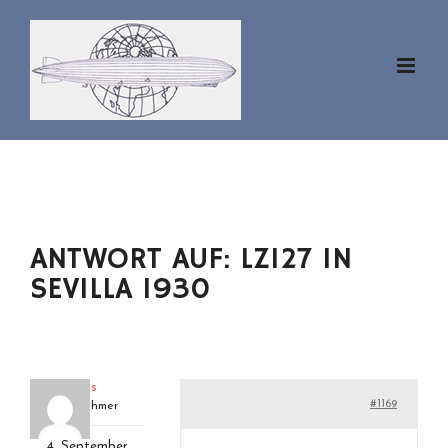
Zum
Inhalt
springen
ANTWORT AUF: LZ127 IN
SEVILLA 1930
klaus
#1169
Teilnehmer
4. September