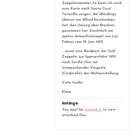
Zeppelinsammler. So kann ich noch
eine Karte nach Santa Cruz/
Teneriffa zeigen, die allerdings
ebenso wie Alfred beschrieben
hat, den Umweg über Brasilien
genommen hat. Ersichtlich am
späten Ankunftsstempel von Las
Palmas vom 18. Juni 1930.
… sowie eine Bordpost der Graf
Zeppelin zur Spanienfahrt 1930
nach Sevilla. Hier mit
entsprechender Vingette
(Cinderella) der Weltausstellung:
Viele Grüße
Klaus
Anhänge:
You must be
logged in
to view
attached files.