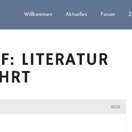
Willkommen
Aktuelles
Forum
Z
: LITERATUR
HRT
#5712