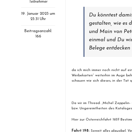
Teilnehmer
19. Januar 2023 um
Du könntest dami
23:31 Uhr
gestalten, wie es 
und Main von Pet
Beitragsanzahl:
166
einmal und Du wir
Belege entdecken
da ich mich immer noch nicht auf e
Werbekarten“ weiterhin im Auge beh
schauen wie sich dieses, in der Tat
Da wir im Thread: „Michel Zeppelin- 
bzw. Ungereimtheiten des Kataloges
Hier zur Österreichfahrt 1931! Bestim
Fahrt 198:
Soweit alles plausibel. V