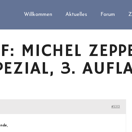
Willkommen
Aktuelles
Forum
Z
: MICHEL ZEPP
EZIAL, 3. AUFL
#5313
unde,