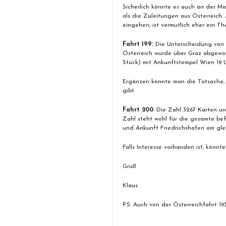
Sicherlich könnte es auch an der Ma
als die Zuleitungen aus Österreich
eingehen, ist vermutlich eher ein Th
Fahrt 199:
Die Unterscheidung von 19
Österreich wurde über Graz abgewor
Stück) mit Ankunftstempel Wien 19 U
Ergänzen könnte man die Tatsache, 
gibt.
Fahrt 200
: Die Zahl 3267 Karten und
Zahl steht wohl für die gesamte be
und Ankunft Friedrichshafen am glei
Falls Interesse vorhanden ist, könn
Gruß
Klaus
P.S. Auch von der Österreichfahrt 1