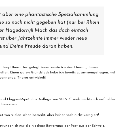
t aber eine phantastische Spezialsammlung
die so noch nicht gegeben hat (nur bei Rhein
er Hagedorn)!! Mach das doch einfach
st über Jahrzehnte immer wieder neue
 und Deine Freude daran haben.
in Hauptthema festgelegt habe, werde ich das Thema „Firmen-
alten. Einen guten Grundstock habe ich bereits zusammengetragen, mal
 spannende, Thema entwickelt!
und Flugpost-Spezial, 3. Auflage von 2017/18“ sind, möchte ich auf Fehler
 hinweisen.
mt von Vielen schon bemerkt, aber bisher noch nicht korrigiert!
erwunderlich nur die niedrige Bewertung der Post aus der Schweiz.