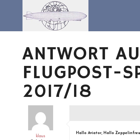
Zum
Inhalt
springen
ANTWORT AUF
FLUGPOST-SP
2017/18
Hallo Aviator, Hallo Zeppelinfre
klaus