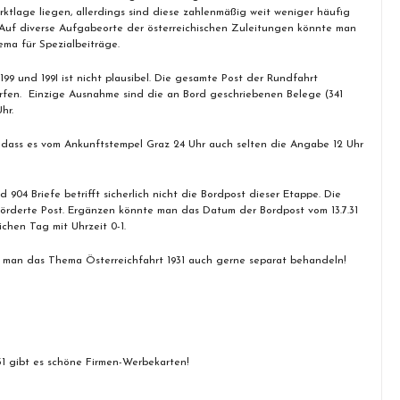
rktlage liegen, allerdings sind diese zahlenmäßig weit weniger häufig
. Auf diverse Aufgabeorte der österreichischen Zuleitungen könnte man
ema für Spezialbeiträge.
9 und 199I ist nicht plausibel. Die gesamte Post der Rundfahrt
fen. Einzige Ausnahme sind die an Bord geschriebenen Belege (341
hr.
dass es vom Ankunftstempel Graz 24 Uhr auch selten die Angabe 12 Uhr
 904 Briefe betrifft sicherlich nicht die Bordpost dieser Etappe. Die
förderte Post. Ergänzen könnte man das Datum der Bordpost vom 13.7.31
chen Tag mit Uhrzeit 0-1.
te man das Thema Österreichfahrt 1931 auch gerne separat behandeln!
931 gibt es schöne Firmen-Werbekarten!