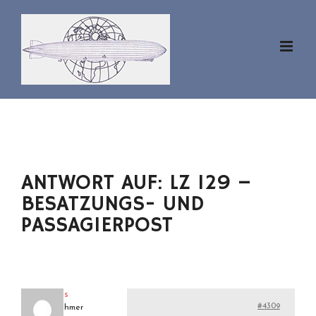
Zum
Inhalt
springen
ANTWORT AUF: LZ 129 –
BESATZUNGS- UND
PASSAGIERPOST
klaus
#4309
Teilnehmer