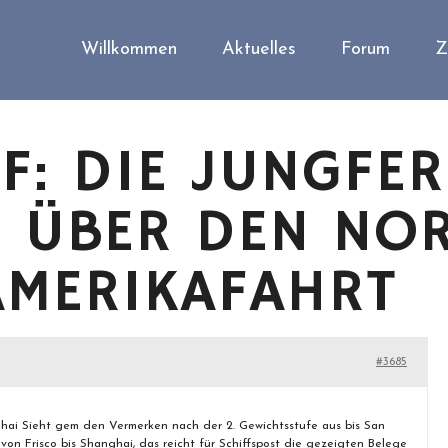
Willkommen
Aktuelles
Forum
Z
F: DIE JUNGFE
 ÜBER DEN NOR
AMERIKAFAHRT
#3685
ghai Sieht gem den Vermerken nach der 2. Gewichtsstufe aus bis San
von Frisco bis Shanghai, das reicht für Schiffspost die gezeigten Belege