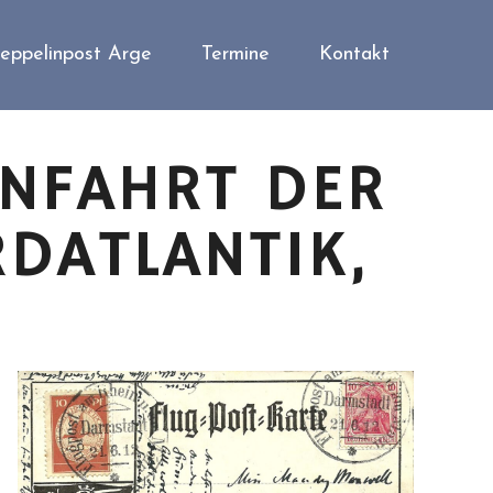
eppelinpost Arge
Termine
Kontakt
RNFAHRT DER
DATLANTIK,