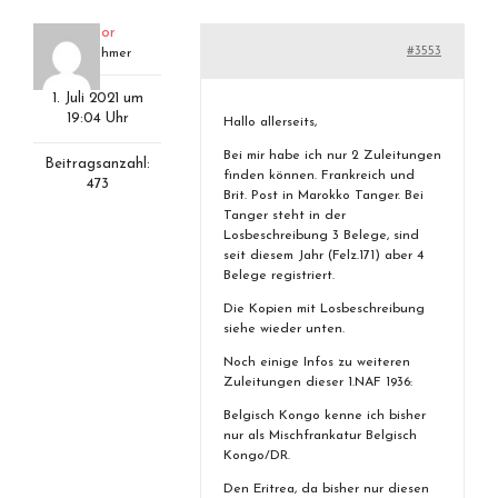
aviator
#3553
Teilnehmer
1. Juli 2021 um
19:04 Uhr
Hallo allerseits,
Bei mir habe ich nur 2 Zuleitungen
Beitragsanzahl:
finden können. Frankreich und
473
Brit. Post in Marokko Tanger. Bei
Tanger steht in der
Losbeschreibung 3 Belege, sind
seit diesem Jahr (Felz.171) aber 4
Belege registriert.
Die Kopien mit Losbeschreibung
siehe wieder unten.
Noch einige Infos zu weiteren
Zuleitungen dieser 1.NAF 1936:
Belgisch Kongo kenne ich bisher
nur als Mischfrankatur Belgisch
Kongo/DR.
Den Eritrea, da bisher nur diesen