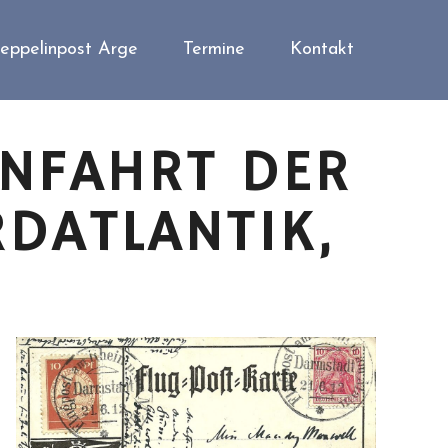
eppelinpost Arge
Termine
Kontakt
RNFAHRT DER
DATLANTIK,