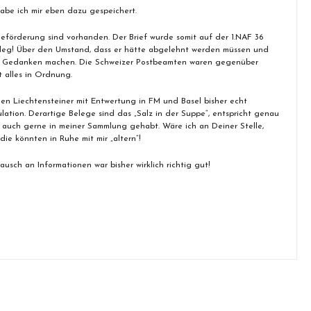
habe ich mir eben dazu gespeichert.
 Beförderung sind vorhanden. Der Brief wurde somit auf der 1.NAF 36
eleg! Über den Umstand, dass er hätte abgelehnt werden müssen und
ne Gedanken machen. Die Schweizer Postbeamten waren gegenüber
t alles in Ordnung.
en Liechtensteiner mit Entwertung in FM und Basel bisher echt
lation. Derartige Belege sind das „Salz in der Suppe“, entspricht genau
auch gerne in meiner Sammlung gehabt. Wäre ich an Deiner Stelle,
ie könnten in Ruhe mit mir „altern“!
usch an Informationen war bisher wirklich richtig gut!