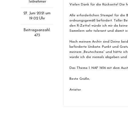
Teilnehmer
Vielen Dank für die Rückseite! Die 
27. Juni 2021 um
Alle erforderlichen Stempel für die
19:02 Uhr
ordnungsgemäß befördert. Toller B
den R-Zettel würde ich mir da kei
Beitragsanzahl:
Sammlern sehr tolerant und damit is
473
Nach meinem Archiv sind Deine beid
beförderte Unikate. Punkt und Gratu
meinem „Beutechema“ und hätte ich 
würde ich die niemals abgeben und d
Das Thema 1. NAF 1936 mit dem Austa
Beste Grüße,
Aviator