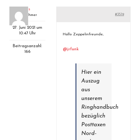
klaus
#3519
Teilnehmer
27. Juni 2021 um
10:47 Uhr
Hallo Zeppelinfreunde,
Beitragsanzahl:
@jrfunk
166
Hier ein
Auszug
aus
unserem
Ringhandbuch
bezüglich
Posttaxen
Nord-