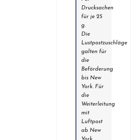
Drucksachen
für je 25
g.
Die
Lustpostzuschläge
galten für
die
Beförderung
bis New
York. Für
die
Weiterleitung
mit
Luftpost
ab New
York