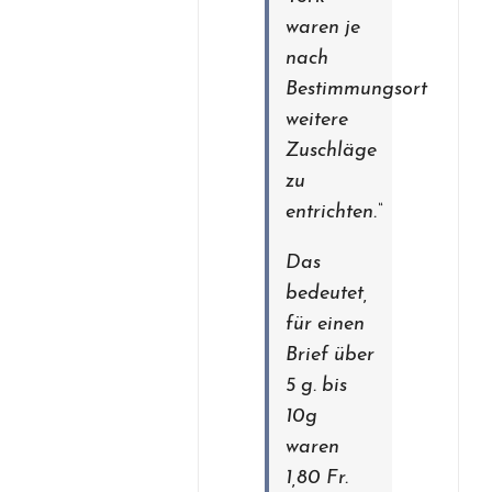
waren je
nach
Bestimmungsort
weitere
Zuschläge
zu
entrichten.“
Das
bedeutet,
für einen
Brief über
5 g. bis
10g
waren
1,80 Fr.