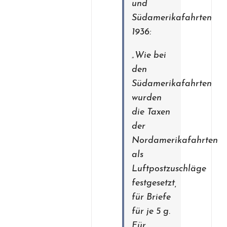
und
Südamerikafahrten
1936:
„Wie bei
den
Südamerikafahrten
wurden
die Taxen
der
Nordamerikafahrten
als
Luftpostzuschläge
festgesetzt,
für Briefe
für je 5 g.
Für