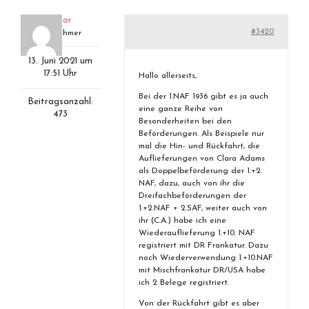
aviator
#3420
Teilnehmer
13. Juni 2021 um
17:51 Uhr
Hallo allerseits,
Bei der 1.NAF 1936 gibt es ja auch
Beitragsanzahl:
eine ganze Reihe von
473
Besonderheiten bei den
Beförderungen. Als Beispiele nur
mal die Hin- und Rückfahrt, die
Auflieferungen von Clara Adams
als Doppelbeförderung der 1.+2.
NAF, dazu, auch von ihr die
Dreifachbeförderungen der
1.+2.NAF + 2.SAF, weiter auch von
ihr (C.A.) habe ich eine
Wiederauflieferung 1.+10. NAF
registriert mit DR Frankatur. Dazu
noch Wiederverwendung 1.+10.NAF
mit Mischfrankatur DR/USA habe
ich 2 Belege registriert.
Von der Rückfahrt gibt es aber