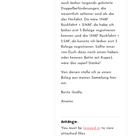
auch bisher nirgends gelistete
Doppelbeförderungen, die
wesentlich seltener sind als die
der Hinfahrt. Da wäre 1.NAF
Rückfahrt + 2.NAF, da habe ich
bisher erst 5 Belege registrieren
können und die 1.NAF Rückfahrt +
5.SAF, da konnte ich bisher erst 3
Belege registrieren. Sollte einer
von Euch dazu noch einen haben,
oder kennen (bitte mit Kopie),
wäre das super! Danke!
Von denen stelle ich je einen
Beleg aus meiner Sammlung hier
ein.
Beste Grüße,
Aviator
Anhänge:
You must be
logged in
to view
attached files.