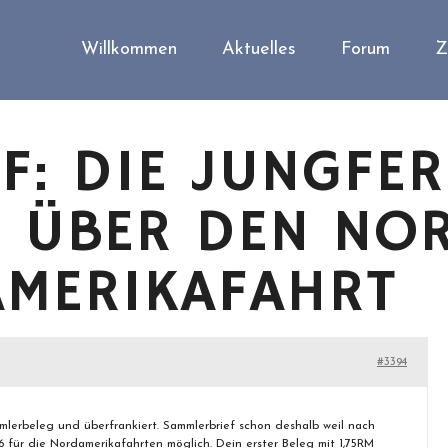
Willkommen
Aktuelles
Forum
Z
F: DIE JUNGFE
 ÜBER DEN NOR
AMERIKAFAHRT
#3394
mmlerbeleg und überfrankiert. Sammlerbrief schon deshalb weil nach
36 für die Nordamerikafahrten möglich. Dein erster Beleg mit 1,75RM