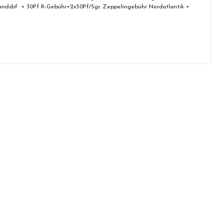
slandsbf + 30Pf R-Gebühr+2x50Pf/5gr. Zeppelingebühr Nordatlantik +