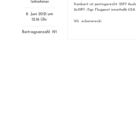
Teilnehmer
frankiert ist portogerecht: 25Pf Au
2x10Pf. /5gr. Flugpost innerhalb USA
8. Juni 2021 um
12:16 Uhr
VG eckenerecki
Beitragsanzahl: 191