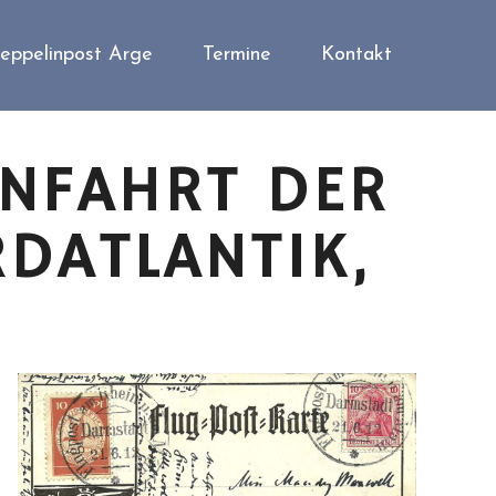
eppelinpost Arge
Termine
Kontakt
RNFAHRT DER
DATLANTIK,