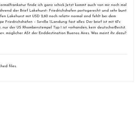
Normalfrankatur finde ich ganz schick.Jetzt kommt auch von mir noch mal
ährend der Brief Lakehurst- Friedrichshafen portogerecht und sehr bunt
afen Lakehurst mit USD 2,60 noch relativ normal sind fehlt bei dem
 Friedrichshafen – Sevilla 1.Landung fast alles: Der brief ist mit 67c
, nur der US Rhombenstempel Typ I ist vorhanden, kein deutscherBestst.
n ev. möglicher ASt der Enddestination Buenos Aires. Was meint ihr dazu?
hed files.