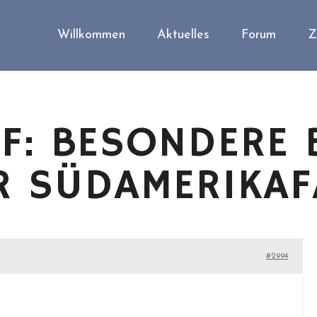
Willkommen
Aktuelles
Forum
Z
F: BESONDERE 
R SÜDAMERIKAF
#2994