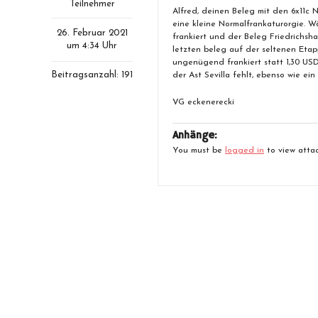
Teilnehmer
Alfred, deinen Beleg mit den 6x11c 
eine kleine Normalfrankaturorgie. W
26. Februar 2021
frankiert und der Beleg Friedrichsh
um 4:34 Uhr
letzten beleg auf der seltenen Etappe
ungenügend frankiert statt 1,30 USD
Beitragsanzahl: 191
der Ast Sevilla fehlt, ebenso wie ei
VG eckenerecki
Anhänge:
You must be
logged in
to view attac